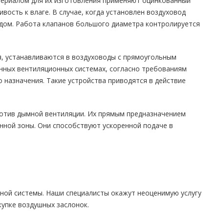
териалом для их изготовления применяют оцинкованный
ость к влаге. В случае, когда установлен воздуховод
дом. Работа клапанов большого диаметра контролируется
, устанавливаются в воздуховоды с прямоугольным
нных вентиляционных системах, согласно требованиям
назначения. Такие устройства приводятся в действие
ротив дымной вентиляции. Их прямым предназначением
анной зоны. Они способствуют ускоренной подаче в
ной системы. Наши специалисты окажут неоценимую услугу
купке воздушных заслонок.