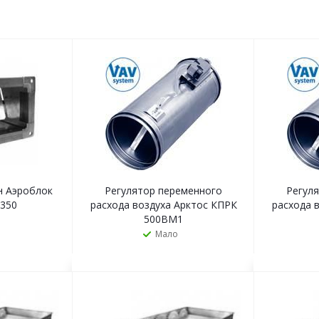
н Аэроблок
Регулятор переменного
Регул
x350
расхода воздуха Арктос КПРК
расхода 
500BМ1
Мало
Ь
ЗАКАЗАТЬ