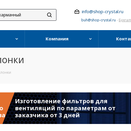
info@shop-crystal.ru
buh@shop-crystal.ru
-
Бухгал
Компания
Конта
лонки
слонки
Изготовление фильтров для
о
вентиляций по параметрам от
ва
заказчика от 3 дней