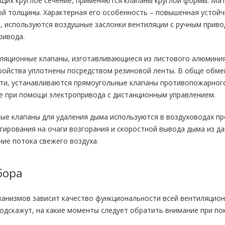
щих круглое сечение, применяются клапаны круглой формы. Ма
й толщины. Характерная его особенность – повышенная устойчив
, используются воздушные заслонки вентиляции с ручным приво
ривода.
ляционные клапаны, изготавливающиеся из листового алюминия
ройства уплотнены посредством резиновой ленты. В обще обме
и, устанавливаются прямоугольные клапаны противопожарного 
е при помощи электропривода с дистанционным управлением.
ые клапаны для удаления дыма используются в воздуховодах п
гирования на очаги возгорания и скоростной вывода дыма из д
ие потока свежего воздуха.
бора
анизмов зависит качество функциональности всей вентиляцион
подскажут, на какие моменты следует обратить внимание при по