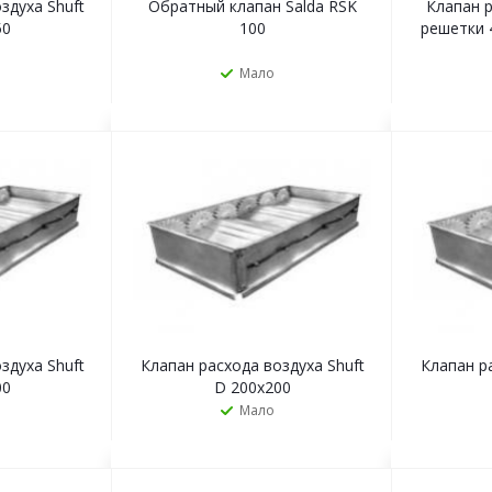
здуха Shuft
Обратный клапан Salda RSK
Клапан р
50
100
решетки 
Мало
Ь
ЗАКАЗАТЬ
здуха Shuft
Клапан расхода воздуха Shuft
Клапан р
00
D 200х200
Мало