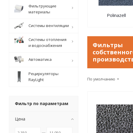
Фильтрующие
материалы
Polinazell
Системы вентиляции
Системы отопления
Фильтры
и водоснабжения
собственног
производст
Автоматика
Рециркуляторы
По умолчанию
RayLight
Фильтр по параметрам
Цена