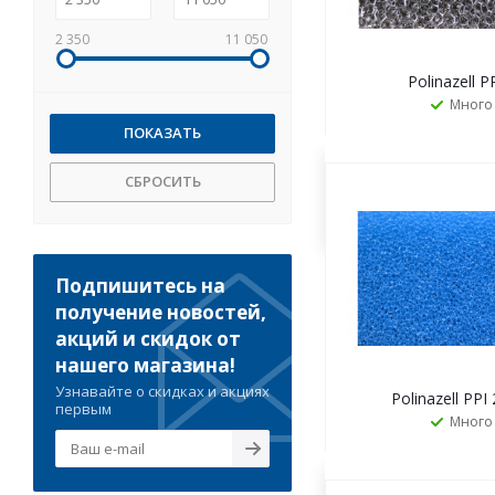
2 350
11 050
Polinazell P
Много
СБРОСИТЬ
ЗАКАЗАТ
Подпишитесь на
получение новостей,
акций и скидок от
нашего магазина!
Узнавайте о скидках и акциях
Polinazell PPI 
первым
Много