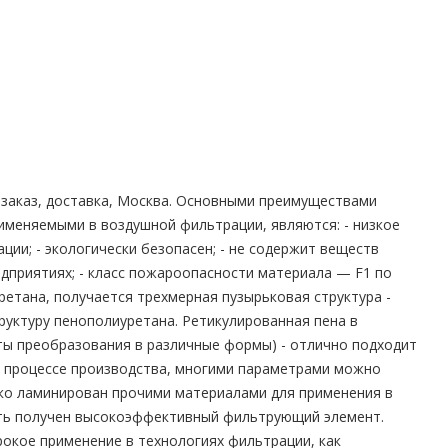
 заказ, доставка, Москва. Основными преимуществами
меняемыми в воздушной фильтрации, являются: - низкое
ии; - экологически безопасен; - не содержит веществ
приятиях; - класс пожароопасности материала — F1 по
ретана, получается трехмерная пузырьковая структура -
руктуру пенополиуретана. Ретикулированная пена в
ты преобразования в различные формы) - отлично подходит
В процессе производства, многими параметрами можно
егко ламинирован прочими материалами для применения в
ыть получен высокоэффективный фильтрующий элемент.
окое применение в технологиях фильтрации, как