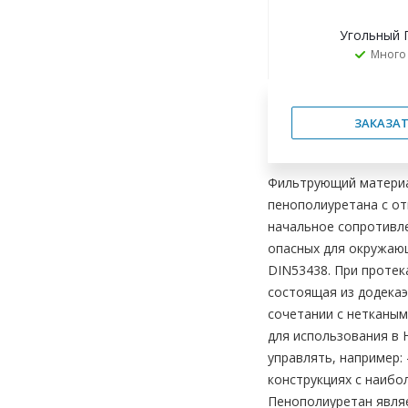
Угольный 
Много
ЗАКАЗАТ
Фильтрующий материал
пенополиуретана с о
начальное сопротивле
опасных для окружаю
DIN53438. При протек
состоящая из додекаэ
сочетании с нетканым
для использования в 
управлять, например:
конструкциях с наиб
Пенополиуретан являе