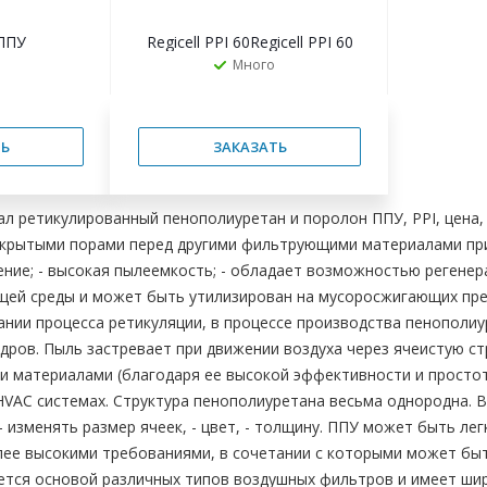
ППУ
Regicell PPI 60Regicell PPI 60
Много
Ь
ЗАКАЗАТЬ
 ретикулированный пенополиуретан и поролон ППУ, PPI, цена,
ткрытыми порами перед другими фильтрующими материалами при
ние; - высокая пылеемкость; - обладает возможностью регенерац
щей среды и может быть утилизирован на мусоросжигающих пред
ании процесса ретикуляции, в процессе производства пенополиу
дров. Пыль застревает при движении воздуха через ячеистую ст
и материалами (благодаря ее высокой эффективности и просто
HVAC системах. Структура пенополиуретана весьма однородна. 
 - изменять размер ячеек, - цвет, - толщину. ППУ может быть л
олее высокими требованиями, в сочетании с которыми может б
тся основой различных типов воздушных фильтров и имеет шир