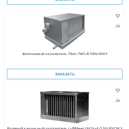
Фреоновый охладитель Zilon ZWS-R 500х300/3
ЗАКАЗАТЬ
Водяной канальный охладитель LuftMeer LM Duct Q 50-30/CW.3