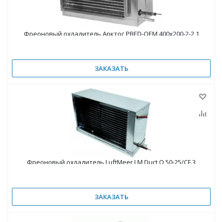
Фреоновый охладитель Арктос PBED-OEM 400х200-2-2,1
ЗАКАЗАТЬ
Фреоновый охладитель LuftMeer LM Duct Q 50-25/CF.3
ЗАКАЗАТЬ