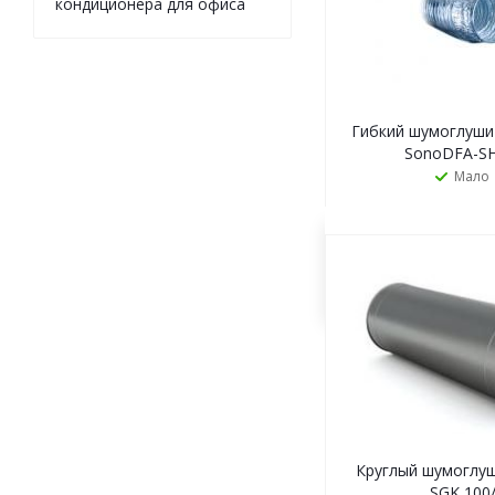
кондиционера для офиса
Гибкий шумоглушит
SonoDFA-SH
Мало
ЗАКАЗАТ
Круглый шумоглуш
SGK 100