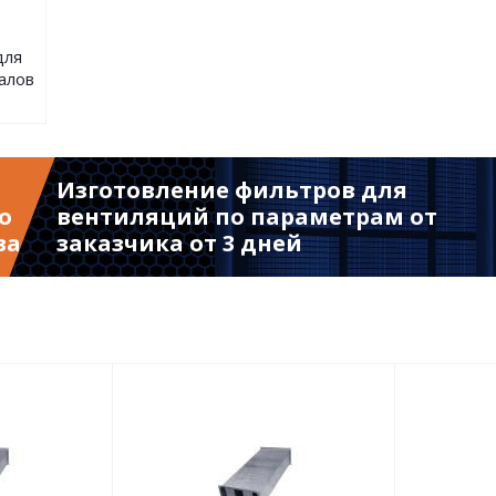
для
алов
Изготовление фильтров для
о
вентиляций по параметрам от
ва
заказчика от 3 дней