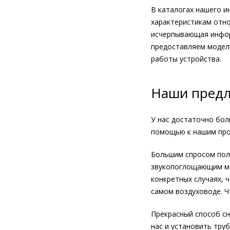
В каталогах нашего и
характеристикам отно
исчерпывающая инфор
предоставляем модел
работы устройства.
Наши пред
У нас достаточно бо
помощью к нашим про
Большим спросом поль
звукопоглощающим ма
конкретных случаях, 
самом воздуховоде. Ч
Прекрасный способ сн
нас и установить тру