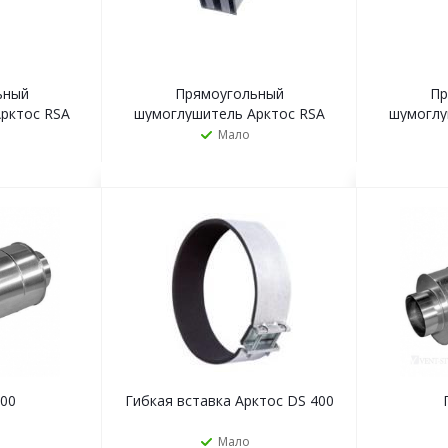
ьный
Прямоугольный
Пр
рктос RSA
шумоглушитель Арктос RSA
шумоглу
000M1
1000x300/1000M1
80
Мало
Ь
ЗАКАЗАТЬ
600
Гибкая вставка Арктос DS 400
Мало