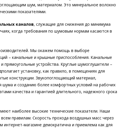
 поглощающим шум, материалом. Это минеральное волокно
ическими показателями.
ольных каналов
, служащие для снижения до минимума
лучаях, когда требования по шумовым нормам касаются в
 производителей. Мы окажем помощь в выборе
ций – канальные и крышные приспособления. Канальные
 и прямоугольные устройства. Круглые шумоглушители –
дполагает установку, как правило, в помещениях для
атые конструкции. Звукопоглощающий материал,
я шума и созданию более комфортных условий на рабочих
тами качества и гарантией длительного, надежного срока
имеют наиболее высокие технические показатели. Наши
 всем правилам. Скорость прохода воздушных масс через
ем интернет-магазине демократична и приемлема как для