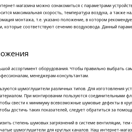
нтернет-магазина можно ознакомиться с параметрами устройств
сится максимальная скорость, температура воздуха, а также н
мация монтажа, т.е. указано положение, в котором рекоменду
и, которые соответствуют сечению воздуховода. Данный парам
ложения
льшой ассортимент оборудования. Чтобы правильно выбрать са
фессионалам, менеджерам-консультантам.
зуются шумоглушители различных типов. Для изготовления уст
териалом. При монтировании пользуются соединительными фл
чтобы свести к минимуму всевозможные шумовые дефекты в круг
тобы достичь таких показателей, следует обратиться за помощ
изить степень шумовых загрязнений в системе вентиляции, тем
бчатые шумоглушители для круглых каналов. Наш интернет-мага