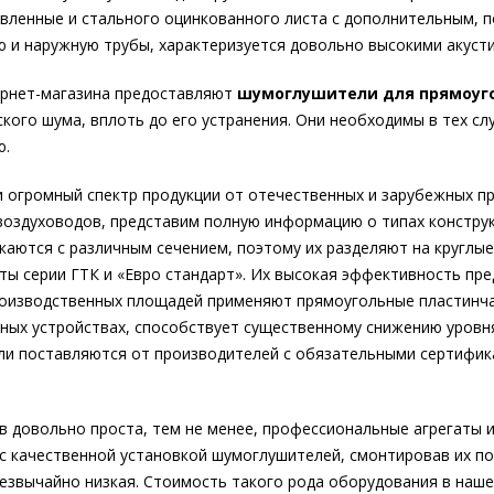
овленные и стального оцинкованного листа с дополнительным,
 и наружную трубы, характеризуется довольно высокими акуст
ернет-магазина предоставляют
шумоглушители для прямоуг
кого шума, вплоть до его устранения. Они необходимы в тех с
ю.
ии огромный спектр продукции от отечественных и зарубежных
воздуховодов, представим полную информацию о типах конструк
аются с различным сечением, поэтому их разделяют на круглые
ты серии ГТК и «Евро стандарт». Их высокая эффективность пре
роизводственных площадей применяют прямоугольные пластинч
ных устройствах, способствует существенному снижению уровн
и поставляются от производителей с обязательными сертифика
в довольно проста, тем не менее, профессиональные агрегаты 
с качественной установкой шумоглушителей, смонтировав их по
резвычайно низкая. Стоимость такого рода оборудования в наш