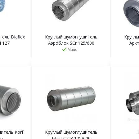
ель Diaflex
Круглый шумоглушитель
Кругл
 127
Аэроблок SCr 125/600
Аркт
Мало
Ь
ЗАКАЗАТЬ
итель Korf
Круглый шумоглушитель
/6
ВЕНТС СР 125/600