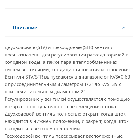
проходные отверстия 2 и 1, когда шток находится
в верхнем положении. В этом же положении
штока вентиль открыт между отверстиями 3 и 1.
Если шток находится в нижнем положении,
Описание
трехходовой вентиль полностью открыт между
отверстиями 2 и 1 и закрыт между отверстиями 3
и 1.
Двухходовые (STV) и трехходовые (STR) вентили
Вентили должны устанавливаться так, чтобы
предназначены для регулирования расхода горячей и
направление стрелки совпадало с направлением
холодной воды, а также пара в теплообменниках
потока жидкости. В зависимости от типа
систем вентиляции, кондиционирования и отопления.
используемого привода AQT.../AQM... вентили
Вентили STV/STR выпускаются в диапазоне от KVS=0,63
могут работать в режиме трехпозиционного или
с присоединительным диаметром 1/2" до KVS=39 с
пропорционального (сигнал 0(2)–10 В)
присоединительным диаметром 2".
регулирования.
Регулирование у вентилей осуществляется с помощью
возвратно-поступательного перемещения штока.
Двухходовой вентиль полностью открыт, когда шток
находится в нижнем положении, и закрыт, когда шток
находится в верхнем положении.
Трехходовой вентиль перекрывает расположенные