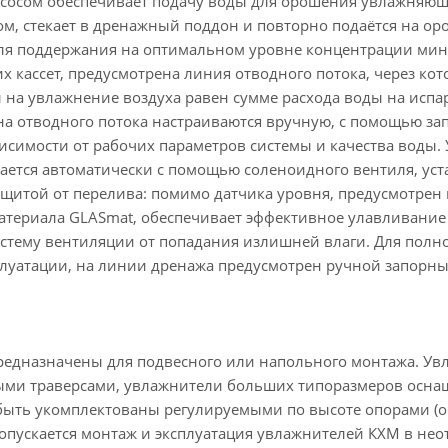
осом обеспечивает подачу воды для орошения увлажняющих
м, стекает в дренажный поддон и повторно подаётся на ор
ля поддержания на оптимальном уровне концентрации мине
кассет, предусмотрена линия отводного потока, через кото
на увлажнение воздуха равен сумме расхода воды на испар
а отводного потока настраиваются вручную, с помощью з
висимости от рабочих параметров системы и качества воды.
ается автоматически с помощью соленоидного вентиля, ус
щитой от перелива: помимо датчика уровня, предусмотрен 
атериала GLASmat, обеспечивает эффективное улавливание 
истему вентиляции от попадания излишней влаги. Для полн
плуатации, на линии дренажа предусмотрен ручной запорн
едназначены для подвесного или напольного монтажа. Ув
и траверсами, увлажнители больших типоразмеров оснащ
быть укомплектованы регулируемыми по высоте опорами (о
допускается монтаж и эксплуатация увлажнителей КХМ в н