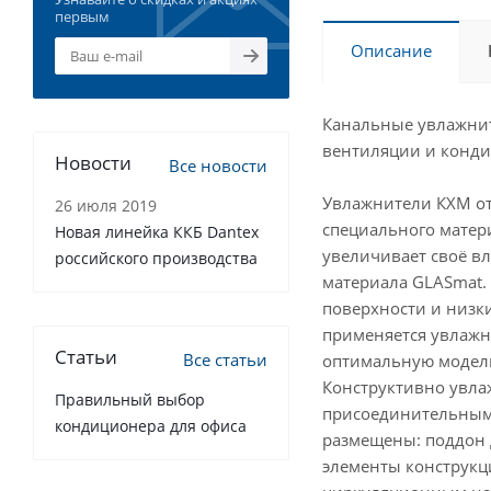
первым
Описание
Канальные увлажнит
вентиляции и конди
Новости
Все новости
Увлажнители КХМ от
26 июля 2019
специального матери
Новая линейка ККБ Dantex
увеличивает своё в
российского производства
материала GLASmat.
поверхности и низк
применяется увлажн
Статьи
Все статьи
оптимальную модель
Конструктивно увла
Правильный выбор
присоединительными
кондиционера для офиса
размещены: поддон 
элементы конструкц