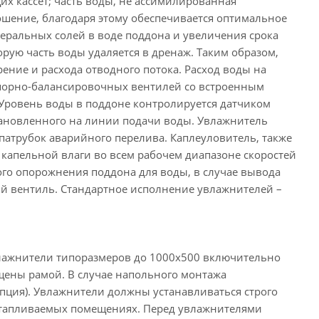
 кассет; часть воды, не ассимилированная
ошение, благодаря этому обеспечивается оптимальное
ральных солей в воде поддона и увеличения срока
рую часть воды удаляется в дренаж. Таким образом,
ение и расхода отводного потока. Расход воды на
апорно-балансировочных вентилей со встроенным
 Уровень воды в поддоне контролируется датчиком
тановленного на линии подачи воды. Увлажнитель
патрубок аварийного перелива. Каплеуловитель, также
капельной влаги во всем рабочем диапазоне скоростей
ого опорожнения поддона для воды, в случае вывода
ый вентиль. Стандартное исполнение увлажнителей –
лажнители типоразмеров до 1000х500 включительно
ены рамой. В случае напольного монтажа
пция). Увлажнители должны устанавливаться строго
еотапливаемых помещениях. Перед увлажнителями