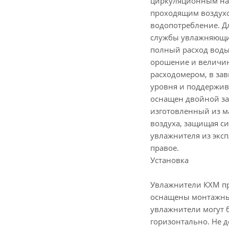
циркуляционным нас
проходящим воздухо
водопотребление. Д
службы увлажняющих 
полный расход воды 
орошение и величин
расходомером, в за
уровня и поддержив
оснащен двойной за
изготовленный из м
воздуха, защищая с
увлажнителя из экс
правое.
Установка
Увлажнители КХМ пр
оснащены монтажным
увлажнители могут 
горизонтально. Не 