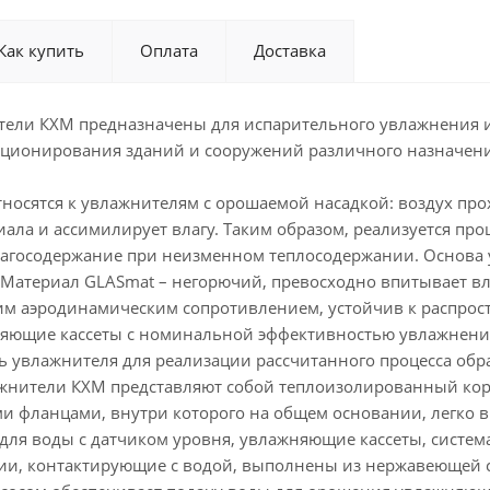
Как купить
Оплата
Доставка
ели КХМ предназначены для испарительного увлажнения и 
ционирования зданий и сооружений различного назначени
носятся к увлажнителям с орошаемой насадкой: воздух пр
ала и ассимилирует влагу. Таким образом, реализуется про
лагосодержание при неизменном теплосодержании. Основа 
 Материал GLASmat – негорючий, превосходно впитывает в
им аэродинамическим сопротивлением, устойчив к распро
яющие кассеты с номинальной эффективностью увлажнения 
 увлажнителя для реализации рассчитанного процесса обра
жнители КХМ представляют собой теплоизолированный ко
 фланцами, внутри которого на общем основании, легко в
для воды с датчиком уровня, увлажняющие кассеты, систем
ии, контактирующие с водой, выполнены из нержавеющей с