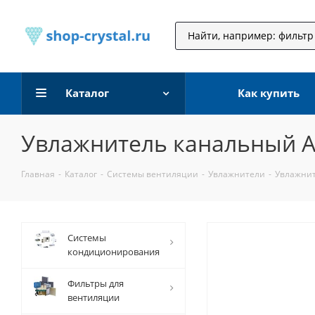
Каталог
Как купить
Увлажнитель канальный А
Главная
-
Каталог
-
Системы вентиляции
-
Увлажнители
-
Увлажнит
Системы
кондиционирования
Фильтры для
вентиляции