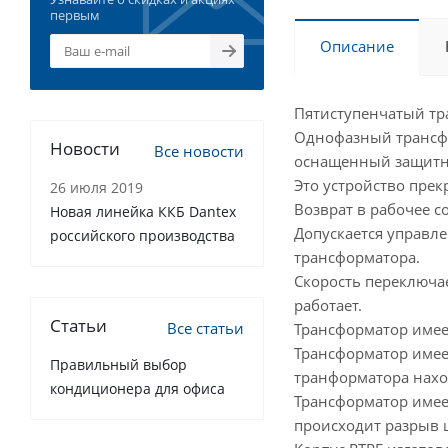
первым
Описание
Пятиступенчатый тра
Однофазный трансфо
Новости
Все новости
оснащенный защитны
Это устройство пре
26 июля 2019
Возврат в рабочее с
Новая линейка ККБ Dantex
Допускается управл
российского производства
трансформатора.
Скорость переключае
работает.
Статьи
Все статьи
Трансформатор имее
Трансформатор имеет
Правильный выбор
транформатора наход
кондиционера для офиса
Трансформатор имее
происходит разрыв ц