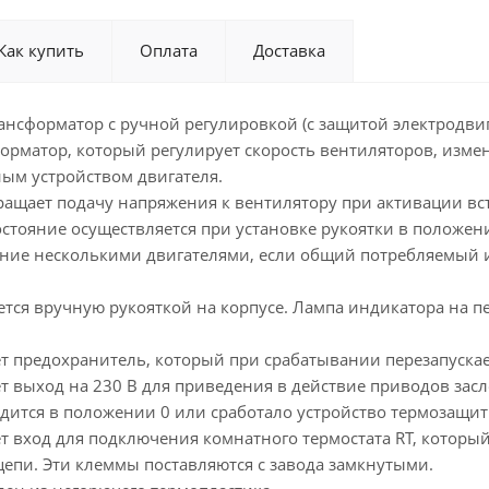
подается.
Трансформ
Как купить
Оплата
Доставка
термостата
вентилятор
поставляют
нсформатор с ручной регулировкой (с защитой электродвиг
Корпус RTR
рматор, который регулирует скорость вентиляторов, измен
Подаваемо
м устройством двигателя.
кращает подачу напряжения к вентилятору при активации вс
остояние осуществляется при установке рукоятки в положение
ение несколькими двигателями, если общий потребляемый 
тся вручную рукояткой на корпусе. Лампа индикатора на п
т предохранитель, который при срабатывании перезапускае
 выход на 230 В для приведения в действие приводов засл
ится в положении 0 или сработало устройство термозащиты
т вход для подключения комнатного термостата RT, который
епи. Эти клеммы поставляются с завода замкнутыми.