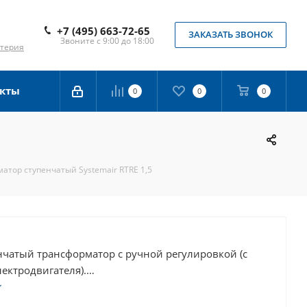
+7 (495) 663-72-65
ЗАКАЗАТЬ ЗВОНОК
Звоните с 9:00 до 18:00
лтерия
кты
0
0
0
атор ступенчатый Systemair RTRE 1,5
нчатый трансформатор с ручной регулировкой (с
ектродвигателя).
й трансформатор, который регулирует скорость
ров, изменяя подаваемое напряжение (пять