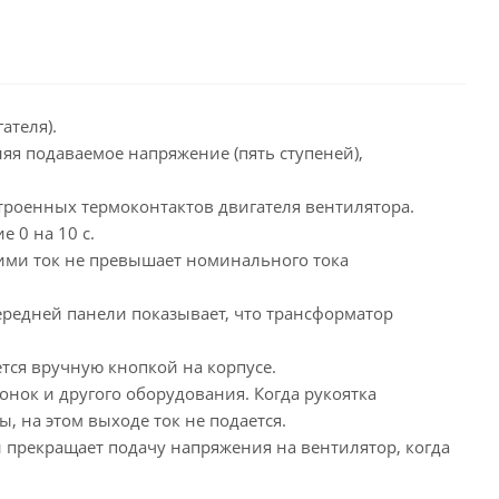
атор имеет вход для подключения комнатного
 RT, который прекращает подачу напряжения на
, когда происходит разрыв цепи. Эти клеммы
ся с завода замкнутыми.
ателя).
E изготовлен из негорючего термопластика.
яя подаваемое напряжение (пять ступеней),
е напряжение 230 В 50/60 Гц.
троенных термоконтактов двигателя вентилятора.
 0 на 10 с.
ими ток не превышает номинального тока
ередней панели показывает, что трансформатор
тся вручную кнопкой на корпусе.
онок и другого оборудования. Когда рукоятка
, на этом выходе ток не подается.
 прекращает подачу напряжения на вентилятор, когда