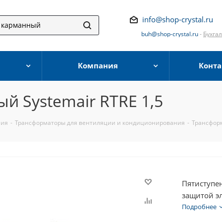
info@shop-crystal.ru
buh@shop-crystal.ru
-
Бухга
Компания
Конта
й Systemair RTRE 1,5
ния
-
Трансформаторы для вентиляции и кондиционирования
-
Трансформ
Пятиступе
защитой эл
Однофазны
Подробнее
вентилято