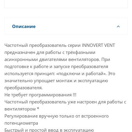
Имеет открытый доступ к программированию
параметров;
Может работать от датчика по аналоговому входу
0-10 В (4-20 мА);
Описание
Может работать по протоколу Modbus (RS485);
15 предустановленных скоростей.
Частотный преобразователь серии INNOVERT VENT
предназначен для работы с трёхфазными
асинхронными двигателями вентиляторов. При
подготовке к работе и запуске преобразователя
используется принцип: «подключи и работай». Это
значительно упрощает монтаж и эксплуатацию
преобразователя.
Не требует программирования !!!
Частотный преобразователь уже настроен для работы с
вентилятором *
Регулирование вручную только от встроенного
потенциометра
Быстрый и простой ввод в эксплуатацию