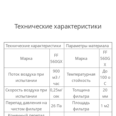
Технические характеристики
Технические характеристики
Параметры материала
FF
FF
Марка
Марка
560G
560GX
X
900
До
Поток воздуха при
Температурная
м3 /
100 о
испытании
стойкость
час
С
Скорость воздуха при
0,25м/
Толщина
20
испытании
сек
фильтра
мм
Перепад давления на
Площадь
26 Па
1 м2
чистом фильтре
фильтра
Конечный перепад