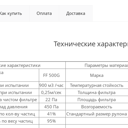
Как купить
Оплата
Доставка
Технические характер
кие характеристики
Параметры материа
ка
FF 500G
Марка
при испытании
900 м3 /час
Температурная стойкость
 при испытании
0,25м/сек
Толщина фильтра
а чистом фильтре
22 Па
Площадь фильтра
пад давления
450 Па
Возгораемость
по кол-ву частиц
41%
Стандартный размер рулона
 по весу частиц
95%