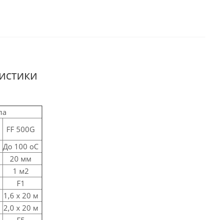
истики
ла
FF 500G
До 100 оС
20 мм
1 м2
F1
1,6 х 20 м
2,0 х 20 м