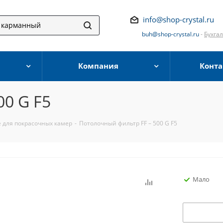
info@shop-crystal.ru
buh@shop-crystal.ru
-
Бухга
Компания
Конта
00 G F5
 для покрасочных камер
-
Потолочный фильтр FF – 500 G F5
Мало