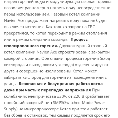
нагрев горячей воды и модулирующая газовая горелка
позволяет равномерно нагреть воду непосредственно
перед использованием. Газовый котел компании
Navien Ace продолжает нагревать воду пока не будет
выключен источник. Как только запрос на ГВС
прекратился, то котёл переходит в режим отопления
или в режим ожидания команды.
Процесс
изолированного горения.
Двухконтурный газовый
котел компании Navien Асе спроектирован с закрытой
камерой сгорания. Обе стадии процесса горения (вход
кислорода и выход окиси углерода) отделены друг от
друга и совершенно изолированы.Котёл может
забирать кислород для горения из помещения или с
улицы.
Безопасная и безупречная работа котла
даже при частых перепадах напряжения
При
колебаниях электричества ±30% от 220 В срабатывает
новейший защитый чип SMPS(Switched-Mode Power
Supply) на микропроцессоре Котел при этом работает
без сбоев и остановок, тем самым продляется срок его