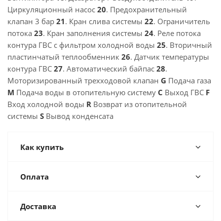
Циркуляционный насос
20
. Предохранительный
клапан 3 бар
21
. Кран слива системы
22
. Ограничитель
потока
23
. Кран заполнения системы
24
. Реле потока
контура ГВС с фильтром холодной воды
25
. Вторичный
пластинчатый теплообменник
26
. Датчик температуры
контура ГВС
27
. Автоматический байпас
28
.
Моторизированный трехходовой клапан
G
Подача газа
M
Подача воды в отопительную систему
C
Выход ГВС
F
Вход холодной воды
R
Возврат из отопительной
системы
S
Вывод конденсата
Как купить
Оплата
Доставка