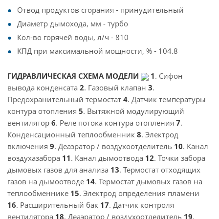
Отвод продуктов сгорания - принудительный
Диаметр дымохода, мм - турбо
Кол-во горячей воды, л/ч - 810
КПД при максимальной мощности, % - 104.8
ГИДРАВЛИЧЕСКАЯ СХЕМА МОДЕЛИ
1
. Сифон
вывода конденсата
2
. Газовый клапан
3
.
Предохранительный термостат
4
. Датчик температуры
контура отопления
5
. Вытяжной модулирующий
вентилятор
6
. Реле потока контура отопления
7
.
Конденсационный теплообменник
8
. Электрод
включения
9
. Деаэратор / воздухоотделитель
10
. Канал
воздухазабора
11
. Канал дымоотвода
12
. Точки забора
дымовых газов для анализа
13
. Термостат отходящих
газов на дымоотводе
14
. Термостат дымовых газов на
теплообменнике
15
. Электрод определения пламени
16
. Расширительный бак
17
. Датчик контроля
вентилятора
18
. Деаэратор / воздухоотделитель
19
.