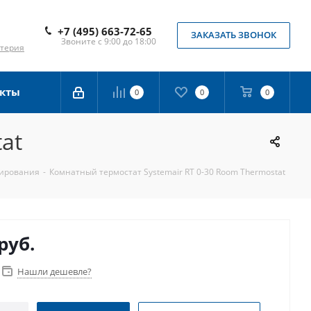
+7 (495) 663-72-65
ЗАКАЗАТЬ ЗВОНОК
Звоните с 9:00 до 18:00
лтерия
кты
0
0
0
at
нирования
-
Комнатный термостат Systemair RT 0-30 Room Thermostat
руб.
Нашли дешевле?