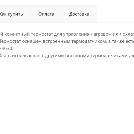
Как купить
Оплата
Доставка
ный комнатный термостат для управления нагревом или охл
Термостат оснащен встроенным термодатчиком, а также ес
-R630.
т быть использован с другими внешними термодатчиками д