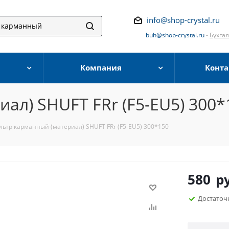
info@shop-crystal.ru
buh@shop-crystal.ru
-
Бухга
Компания
Конта
ал) SHUFT FRr (F5-EU5) 300*
ьтр карманный (материал) SHUFT FRr (F5-EU5) 300*150
580
р
Достаточ