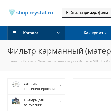
Каталог
Как купить
Фильтр карманный (матери
Главная
-
Каталог
-
Фильтры для вентиляции
-
Фильтры SHUFT
-
Фил
Системы
кондиционирования
Фильтры для
вентиляции