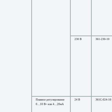
230 В
361-230-10
Плавное регулирование
24 В
361C-024-10
0…10 В= или 4…20мА