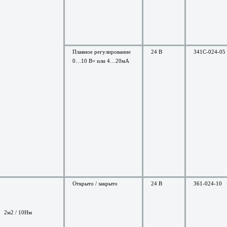
Плавное регулирование
24 В
341C-024-05
0…10 В= или 4…20мА
Открыто / закрыто
24 В
361-024-10
2м2 / 10Нм