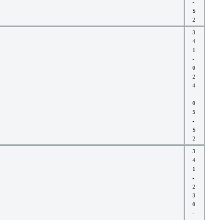
-
S
2
3
4
1
-
0
2
4
-
0
5
-
S
2
3
4
1
-
2
3
0
-