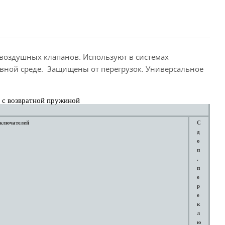
 воздушных клапанов. Используют в системах
ивной среде. Защищены от перегрузок. Универсальное
 с возвратной пружиной
еключателей
С
д
о
п
.
п
е
р
е
к
л
ю