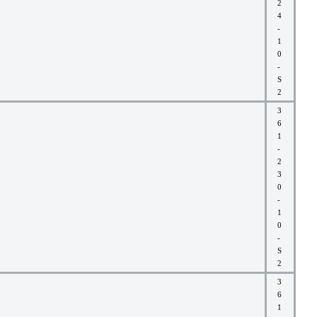
2
4
-
1
0
-
S
2
3
6
1
-
2
3
0
-
1
0
-
S
2
3
6
1