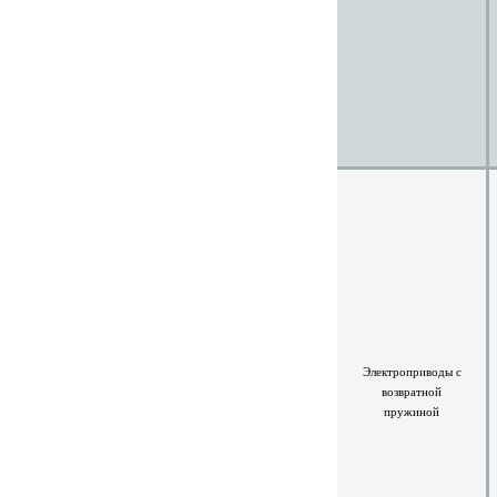
Электроприводы с
возвратной
пружиной