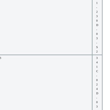
1
-
2
3
0
D
-
0
3
-
S
2
3
3
4
1
C
-
0
2
4
D
-
0
3