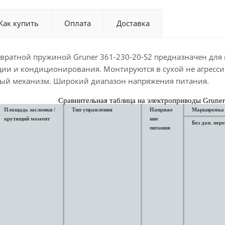
Как купить
Оплата
Доставка
звратной пружиной Gruner 361-230-20-S2 предназначен для
ции и кондиционирования. Монтируются в сухой не агресс
ный механизм. Широкий диапазон напряжения питания.
Сравнительная таблица на электроприводы Gruner
Площадь заслонки /
Тип управления
Напряже
Маркировка
крутящий момент
ние
Без доп. пер
питания