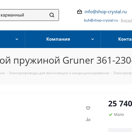
info@shop-crystal.ru
buh@shop-crystal.ru
-
Бухга
Компания
Конта
ой пружиной Gruner 361-230
ния
-
Электроприводы для вентиляции и кондиционирования
-
Электропр
25 74
Мало