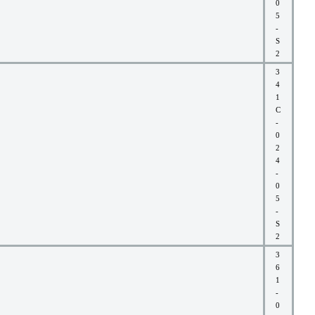
0
5
-
S
2
3
4
1
C
-
0
2
4
-
0
5
-
S
2
3
6
1
-
0