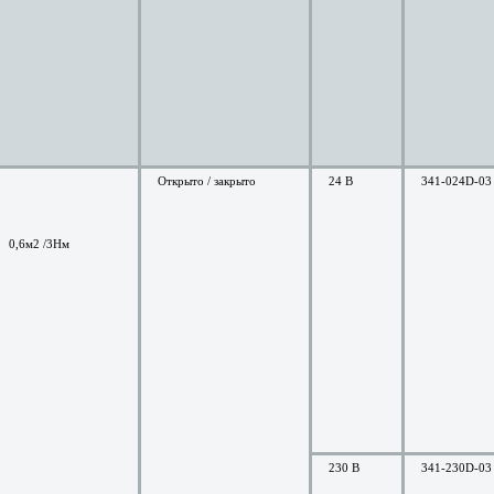
Открыто / закрыто
24 В
341-024D-03
0,6м2 /3Нм
230 В
341-230D-03