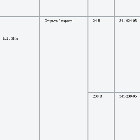
Открыто / закрыто
24 В
341-024-05
1м2 / 5Нм
230 В
341-230-05