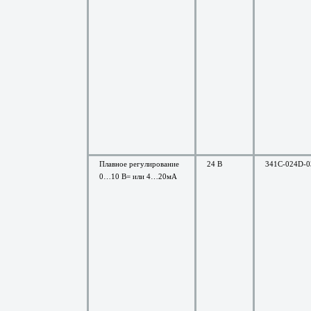
Плавное регулирование
24 В
341C-024D-0
0…10 В= или 4…20мА