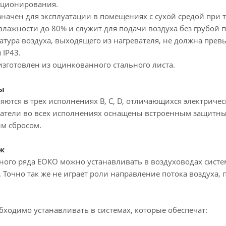
иционирования.
начен для эксплуатации в помещениях с сухой средой при т
лажности до 80% и служит для подачи воздуха без грубой 
атура воздуха, выходящего из нагревателя, не должна пре
 IP43.
изготовлен из оцинкованного стального листа.
ы
яются в трех исполнениях B, C, D, отличающихся электрич
ватели во всех исполнениях оснащены встроенным защитны
ым сбросом.
ж
ного ряда ЕОКО можно устанавливать в воздуховодах сис
Точно так же не играет роли направление потока воздуха, 
бходимо устанавливать в системах, которые обеспечат: