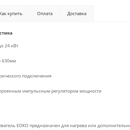
Как купить
Оплата
Доставка
стика
о 24 кВт
о 630мм
трического подключения
строенным импульсным регулятором мощности
еватель ЕОКО предназначен для нагрева или дополнительно